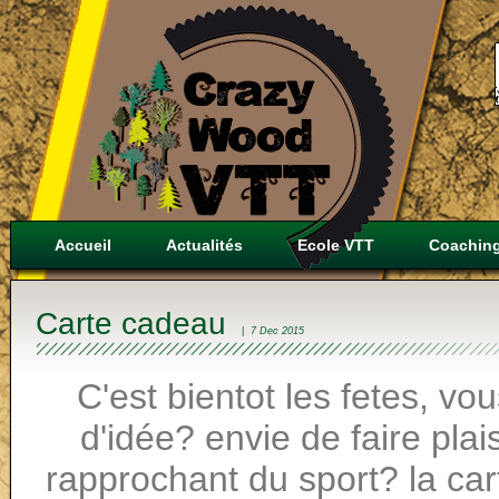
Accueil
Actualités
Ecole VTT
Coachin
Carte cadeau
|
7 Dec 2015
C'est bientot les fetes, v
d'idée? envie de faire pla
rapprochant du sport? la car