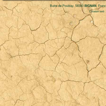
Butte de Poublay, 56500
BIGNAN
, Fran
Création web 