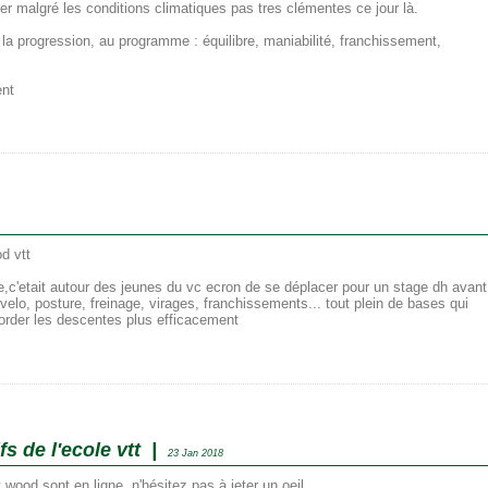
r malgré les conditions climatiques pas tres clémentes ce jour là.
a progression, au programme : équilibre, maniabilité, franchissement,
ent
d vtt
le,c'etait autour des jeunes du vc ecron de se déplacer pour un stage dh avant
 velo, posture, freinage, virages, franchissements... tout plein de bases qui
aborder les descentes plus efficacement
fs de l'ecole vtt |
23 Jan 2018
wood sont en ligne, n'hésitez pas à jeter un oeil