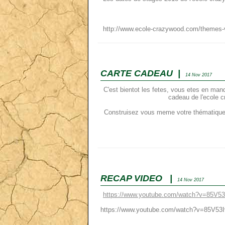
http://www.ecole-crazywood.com/themes-v
CARTE CADEAU |
14 Nov 2017
C'est bientot les fetes, vous etes en manq
cadeau de l'ecole cr
Construisez vous meme votre thématique e
RECAP VIDEO |
14 Nov 2017
https://www.youtube.com/watch?v=85V5
https://www.youtube.com/watch?v=85V53