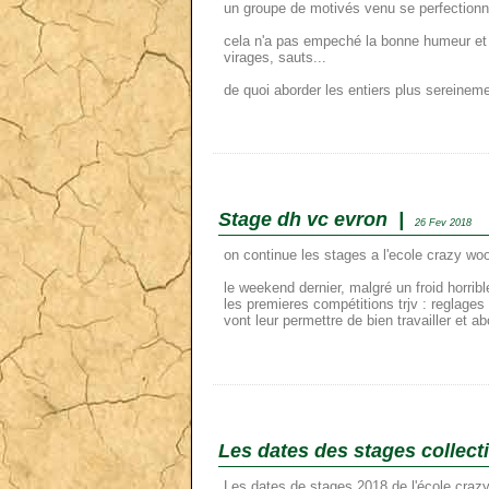
un groupe de motivés venu se perfectionne
cela n'a pas empeché la bonne humeur et l
virages, sauts...
de quoi aborder les entiers plus sereinem
Stage dh vc evron |
26 Fev 2018
on continue les stages a l'ecole crazy woo
le weekend dernier, malgré un froid horrib
les premieres compétitions trjv : reglages
vont leur permettre de bien travailler et 
Les dates des stages collecti
Les dates de stages 2018 de l'école crazy 