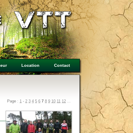
teur
Location
Contact
Page :
1
-
2
3
4
5
6
7
8
9
10
11
12
...