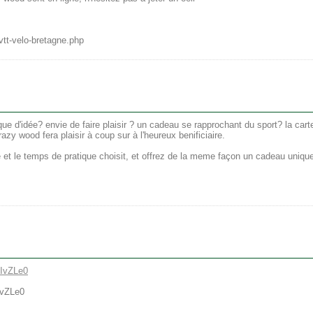
tt-velo-bretagne.php
ue d'idée? envie de faire plaisir ? un cadeau se rapprochant du sport? la cart
azy wood fera plaisir à coup sur à l'heureux benificiaire.
t le temps de pratique choisit, et offrez de la meme façon un cadeau uniqu
3IvZLe0
IvZLe0