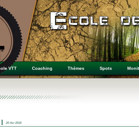
cole VTT
Coaching
Thèmes
Spots
Moni
t |
20 Avr 2018